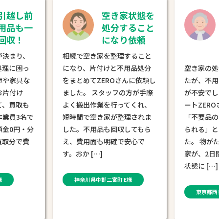
し前
空き家状態を
不
も一
処分すること
で
！
になり依頼
え
き
り、
相続で空き家を整理すること
困っ
になり、片付けと不用品処分
空き家の処分を
具な
をまとめてZEROさんに依頼し
たが、不用品が
け
ました。 スタッフの方が手際
が不安でした。
取も
よく搬出作業を行ってくれ、
ートZEROさん
3名で
短時間で空き家が整理されま
「不要品の買取
円・分
した。不用品も回収してもら
られる」と聞き
で費
え、費用面も明確で安心で
た。 物がたまり
す。おか […]
家が、2日間でス
状態に […]
神奈川県中郡二宮町 E様
東京都西多摩郡奥