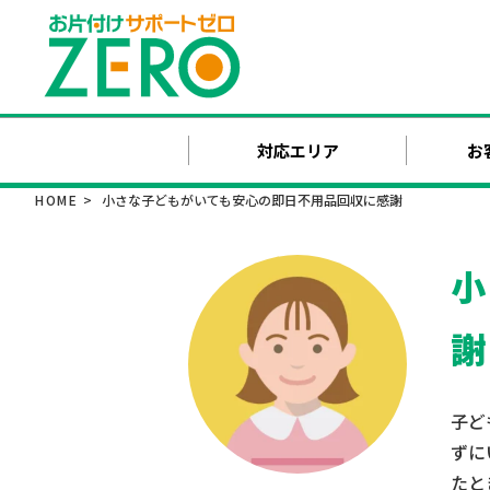
対応エリア
お
HOME
>
小さな子どもがいても安心の即日不用品回収に感謝
小
謝
子ど
ずに
たと