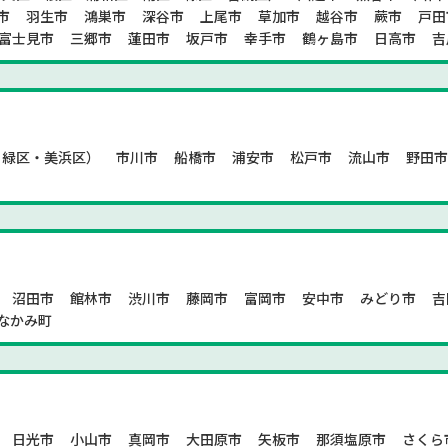
市
羽生市
鴻巣市
深谷市
上尾市
草加市
越谷市
蕨市
戸田
富士見市
三郷市
蓮田市
坂戸市
幸手市
鶴ヶ島市
日高市
吉
・緑区・美浜区）
市川市
船橋市
浦安市
松戸市
流山市
野田
沼田市
館林市
渋川市
藤岡市
富岡市
安中市
みどり市
吉
なかみ町
日光市
小山市
真岡市
大田原市
矢板市
那須塩原市
さくら