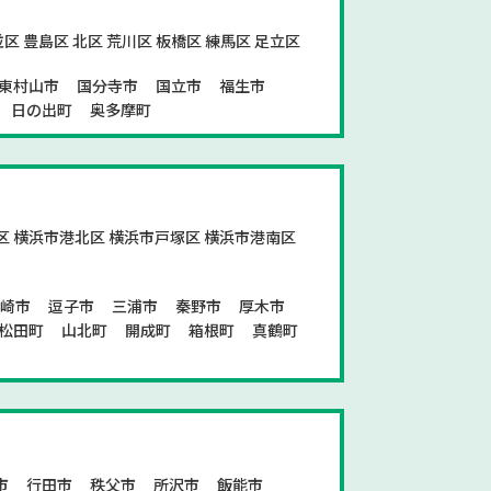
並区 豊島区 北区 荒川区 板橋区 練馬区 足立区
東村山市
国分寺市
国立市
福生市
日の出町
奥多摩町
区 横浜市港北区 横浜市戸塚区 横浜市港南区
ヶ崎市
逗子市
三浦市
秦野市
厚木市
松田町
山北町
開成町
箱根町
真鶴町
市
行田市
秩父市
所沢市
飯能市