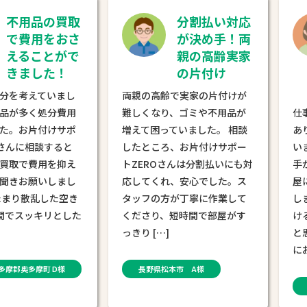
用品の買取
分割払い対応
費用をおさ
が決め手！両
ることがで
親の高齢実家
ました！
の片付け
考えていまし
両親の高齢で実家の片付けが
多く処分費用
難しくなり、ゴミや不用品が
仕事がら
お片付けサポ
増えて困っていました。 相談
あり、不
に相談すると
したところ、お片付けサポー
いました
で費用を抑え
トZEROさんは分割払いにも対
手が回ら
お願いしまし
応してくれ、安心でした。ス
屋にゴミ
散乱した空き
タッフの方が丁寧に作業して
しまいま
ッキリとした
くださり、短時間で部屋がす
けるのが
っきり […]
と思いな
にお願いす
多摩町 D様
長野県松本市 A様
栃木県