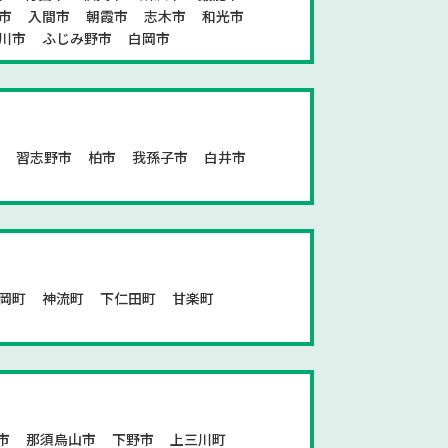
市
入間市
朝霞市
志木市
和光市
川市
ふじみ野市
白岡市
市
習志野市
柏市
我孫子市
白井市
岡町
神流町
下仁田町
甘楽町
市
那須烏山市
下野市
上三川町