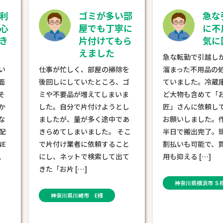
ゴミが多い部
急な引越
屋でも丁寧に
に不用品
片付けてもら
気に回収
えました
急な転勤で引越しが決ま
仕事が忙しく、部屋の掃除を
溜まった不用品の処理に
後回しにしていたところ、ゴ
ていました。冷蔵庫や家
ミや不要品が増えてしまいま
ど大物も含めて「お片付
した。自分で片付けようとし
匠」さんに依頼して、買
ましたが、量が多く途中であ
お願いしました。作業員
きらめてしまいました。 そこ
半日で搬出完了。頭金0
で片付け業者に依頼すること
割払いも可能で、買取分
にし、ネットで検索して出て
用も抑える […]
きた「お片 […]
神奈川県横浜市 Ｓ様
神奈川県川崎市 E様