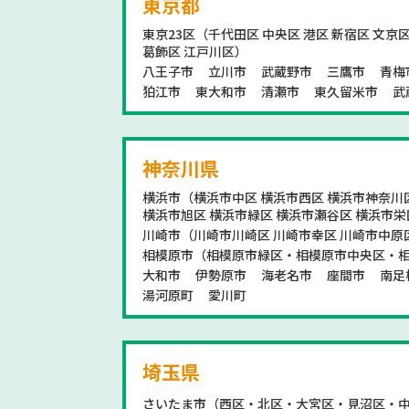
東京都
東京23区（千代田区 中央区 港区 新宿区 文京区
葛飾区 江戸川区）
八王子市
立川市
武蔵野市
三鷹市
青梅
狛江市
東大和市
清瀬市
東久留米市
武
神奈川県
横浜市（横浜市中区 横浜市西区 横浜市神奈川区
横浜市旭区 横浜市緑区 横浜市瀬谷区 横浜市栄
川崎市（川崎市川崎区 川崎市幸区 川崎市中原
相模原市（相模原市緑区・相模原市中央区・
大和市
伊勢原市
海老名市
座間市
南足
湯河原町
愛川町
埼玉県
さいたま市（西区・北区・大宮区・見沼区・