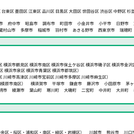
 台東区 墨田区 江東区 品川区 目黒区 大田区 世田谷区 渋谷区 中野区 杉
市
府中市
昭島市
調布市
町田市
小金井市
小平市
日野市
蔵村山市
多摩市
稲城市
羽村市
あきる野市
西東京市
瑞穂町
 横浜市鶴見区 横浜市南区 横浜市保土ケ谷区 横浜市磯子区 横浜市金沢
区 横浜市泉区 横浜市青葉区 横浜市都筑区）
区 川崎市高津区 川崎市宮前区 川崎市多摩区 川崎市麻生区）
相模原市南区）
横須賀市
平塚市
鎌倉市
藤沢市
小田原市
茅
柄市
綾瀬市
葉山町
寒川町
大磯町
二宮町
中井町
大井町
中央区・桜区・浦和区・南区・緑区・岩槻区）
川越市
熊谷市
川口