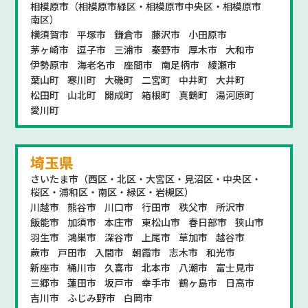
相模原市（相模原市緑区・相模原市中央区・相模原市
南区）
横須賀市
平塚市
鎌倉市
藤沢市
小田原市
茅ヶ崎市
逗子市
三浦市
秦野市
厚木市
大和市
伊勢原市
海老名市
座間市
南足柄市
綾瀬市
葉山町
寒川町
大磯町
二宮町
中井町
大井町
松田町
山北町
開成町
箱根町
真鶴町
湯河原町
愛川町
埼玉県
さいたま市（西区・北区・大宮区・見沼区・中央区・
桜区・浦和区・南区・緑区・岩槻区）
川越市
熊谷市
川口市
行田市
秩父市
所沢市
飯能市
加須市
本庄市
東松山市
春日部市
狭山市
羽生市
鴻巣市
深谷市
上尾市
草加市
越谷市
蕨市
戸田市
入間市
朝霞市
志木市
和光市
新座市
桶川市
久喜市
北本市
八潮市
富士見市
三郷市
蓮田市
坂戸市
幸手市
鶴ヶ島市
日高市
吉川市
ふじみ野市
白岡市