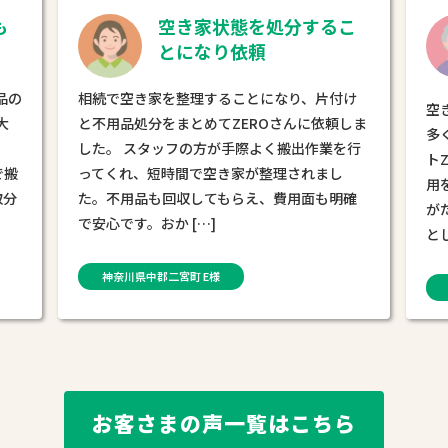
るこ
不用品の買取で費用をお
さえることができまし
た！
片付け
空き家の処分を考えていましたが、不用品が
依頼しま
多く処分費用が不安でした。お片付けサポー
業を行
トZEROさんに相談すると「不要品の買取で費
まし
用を抑えられる」と聞きお願いしました。 物
も明確
がたまり散乱した空き家が、2日間でスッキリ
とした状態に […]
東京都西多摩郡奥多摩町 D様
お客さまの声一覧はこちら