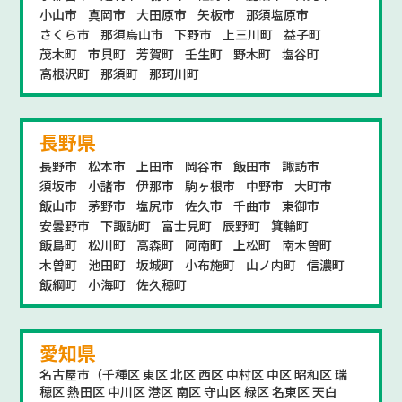
小山市
真岡市
大田原市
矢板市
那須塩原市
さくら市
那須烏山市
下野市
上三川町
益子町
茂木町
市貝町
芳賀町
壬生町
野木町
塩谷町
高根沢町
那須町
那珂川町
長野県
長野市
松本市
上田市
岡谷市
飯田市
諏訪市
須坂市
小諸市
伊那市
駒ヶ根市
中野市
大町市
飯山市
茅野市
塩尻市
佐久市
千曲市
東御市
安曇野市
下諏訪町
富士見町
辰野町
箕輪町
飯島町
松川町
高森町
阿南町
上松町
南木曽町
木曽町
池田町
坂城町
小布施町
山ノ内町
信濃町
飯綱町
小海町
佐久穂町
愛知県
名古屋市（千種区 東区 北区 西区 中村区 中区 昭和区 瑞
穂区 熱田区 中川区 港区 南区 守山区 緑区 名東区 天白