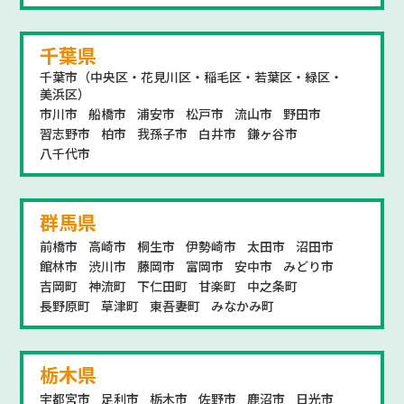
千葉県
千葉市（中央区・花見川区・稲毛区・若葉区・緑区・
美浜区）
市川市
船橋市
浦安市
松戸市
流山市
野田市
習志野市
柏市
我孫子市
白井市
鎌ヶ谷市
八千代市
群馬県
前橋市
高崎市
桐生市
伊勢崎市
太田市
沼田市
館林市
渋川市
藤岡市
富岡市
安中市
みどり市
吉岡町
神流町
下仁田町
甘楽町
中之条町
長野原町
草津町
東吾妻町
みなかみ町
栃木県
宇都宮市
足利市
栃木市
佐野市
鹿沼市
日光市