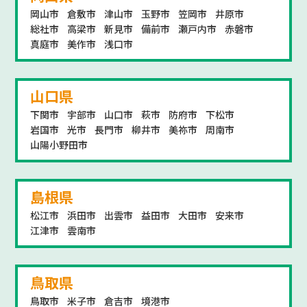
岡山市
倉敷市
津山市
玉野市
笠岡市
井原市
総社市
高梁市
新見市
備前市
瀬戸内市
赤磐市
真庭市
美作市
浅口市
山口県
下関市
宇部市
山口市
萩市
防府市
下松市
岩国市
光市
長門市
柳井市
美祢市
周南市
山陽小野田市
島根県
松江市
浜田市
出雲市
益田市
大田市
安来市
江津市
雲南市
鳥取県
鳥取市
米子市
倉吉市
境港市