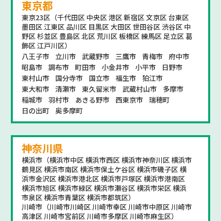
東京都
東京23区（千代田区 中央区 港区 新宿区 文京区 台東区
墨田区 江東区 品川区 目黒区 大田区 世田谷区 渋谷区 中
野区 杉並区 豊島区 北区 荒川区 板橋区 練馬区 足立区 葛
飾区 江戸川区）
八王子市
立川市
武蔵野市
三鷹市
青梅市
府中市
昭島市
調布市
町田市
小金井市
小平市
日野市
東村山市
国分寺市
国立市
福生市
狛江市
東大和市
清瀬市
東久留米市
武蔵村山市
多摩市
稲城市
羽村市
あきる野市
西東京市
瑞穂町
日の出町
奥多摩町
神奈川県
横浜市（横浜市中区 横浜市西区 横浜市神奈川区 横浜市
鶴見区 横浜市南区 横浜市保土ケ谷区 横浜市磯子区 横
浜市金沢区 横浜市港北区 横浜市戸塚区 横浜市港南区
横浜市旭区 横浜市緑区 横浜市瀬谷区 横浜市栄区 横浜
市泉区 横浜市青葉区 横浜市都筑区）
川崎市（川崎市川崎区 川崎市幸区 川崎市中原区 川崎市
高津区 川崎市宮前区 川崎市多摩区 川崎市麻生区）