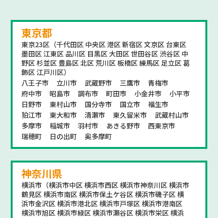
東京都
東京23区（千代田区 中央区 港区 新宿区 文京区 台東区
墨田区 江東区 品川区 目黒区 大田区 世田谷区 渋谷区 中
野区 杉並区 豊島区 北区 荒川区 板橋区 練馬区 足立区 葛
飾区 江戸川区）
八王子市
立川市
武蔵野市
三鷹市
青梅市
府中市
昭島市
調布市
町田市
小金井市
小平市
日野市
東村山市
国分寺市
国立市
福生市
狛江市
東大和市
清瀬市
東久留米市
武蔵村山市
多摩市
稲城市
羽村市
あきる野市
西東京市
瑞穂町
日の出町
奥多摩町
神奈川県
横浜市（横浜市中区 横浜市西区 横浜市神奈川区 横浜市
鶴見区 横浜市南区 横浜市保土ケ谷区 横浜市磯子区 横
浜市金沢区 横浜市港北区 横浜市戸塚区 横浜市港南区
横浜市旭区 横浜市緑区 横浜市瀬谷区 横浜市栄区 横浜