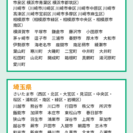
市泉区 横浜市青葉区 横浜市都筑区）
川崎市（川崎市川崎区 川崎市幸区 川崎市中原区 川崎市
高津区 川崎市宮前区 川崎市多摩区 川崎市麻生区）
相模原市（相模原市緑区・相模原市中央区・相模原市
南区）
横須賀市
平塚市
鎌倉市
藤沢市
小田原市
茅ヶ崎市
逗子市
三浦市
秦野市
厚木市
大和市
伊勢原市
海老名市
座間市
南足柄市
綾瀬市
葉山町
寒川町
大磯町
二宮町
中井町
大井町
松田町
山北町
開成町
箱根町
真鶴町
湯河原町
愛川町
埼玉県
さいたま市（西区・北区・大宮区・見沼区・中央区・
桜区・浦和区・南区・緑区・岩槻区）
川越市
熊谷市
川口市
行田市
秩父市
所沢市
飯能市
加須市
本庄市
東松山市
春日部市
狭山市
羽生市
鴻巣市
深谷市
上尾市
草加市
越谷市
蕨市
戸田市
入間市
朝霞市
志木市
和光市
新座市
桶川市
久喜市
北本市
八潮市