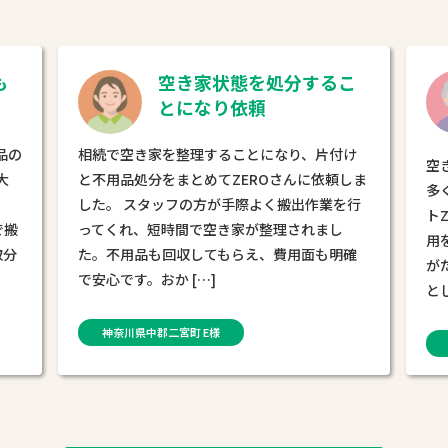
こ
不用品の買取で費用をお
さえることができまし
た！
け
空き家の処分を考えていましたが、不用品が
両
しま
多く処分費用が不安でした。お片付けサポー
ミ
行
トZEROさんに相談すると「不要品の買取で費
た
用を抑えられる」と聞きお願いしました。 物
払
確
がたまり散乱した空き家が、2日間でスッキリ
フ
とした状態に […]
部
東京都西多摩郡奥多摩町 D様