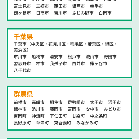
富士見市
三郷市
蓮田市
坂戸市
幸手市
鶴ヶ島市
日高市
吉川市
ふじみ野市
白岡市
千葉県
千葉市（中央区・花見川区・稲毛区・若葉区・緑区・
美浜区）
市川市
船橋市
浦安市
松戸市
流山市
野田市
習志野市
柏市
我孫子市
白井市
鎌ヶ谷市
八千代市
群馬県
前橋市
高崎市
桐生市
伊勢崎市
太田市
沼田市
館林市
渋川市
藤岡市
富岡市
安中市
みどり市
吉岡町
神流町
下仁田町
甘楽町
中之条町
長野原町
草津町
東吾妻町
みなかみ町