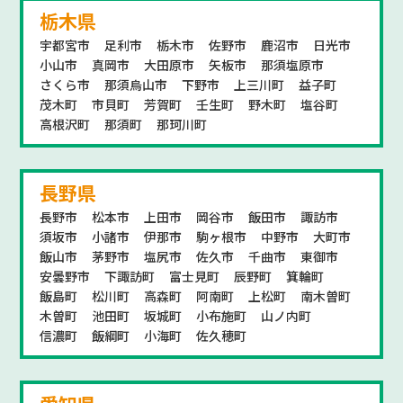
栃木県
宇都宮市
足利市
栃木市
佐野市
鹿沼市
日光市
小山市
真岡市
大田原市
矢板市
那須塩原市
さくら市
那須烏山市
下野市
上三川町
益子町
茂木町
市貝町
芳賀町
壬生町
野木町
塩谷町
高根沢町
那須町
那珂川町
長野県
長野市
松本市
上田市
岡谷市
飯田市
諏訪市
須坂市
小諸市
伊那市
駒ヶ根市
中野市
大町市
飯山市
茅野市
塩尻市
佐久市
千曲市
東御市
安曇野市
下諏訪町
富士見町
辰野町
箕輪町
飯島町
松川町
高森町
阿南町
上松町
南木曽町
木曽町
池田町
坂城町
小布施町
山ノ内町
信濃町
飯綱町
小海町
佐久穂町